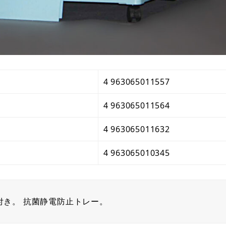
4 963065011557
4 963065011564
4 963065011632
4 963065010345
付き。 抗菌静電防止トレー。