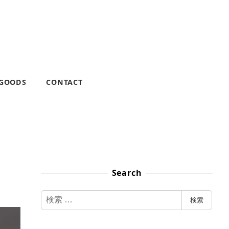
 GOODS
CONTACT
Search
検
検索
索