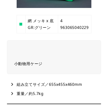
網 メッキ x 底
4
■
GR:グリーン
963065040229
小動物用ケージ
組み立てサイズ／655x455x460mm
重量／約5.7kg