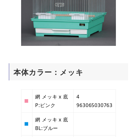
本体カラー：メッキ
網 メッキ x 底
4
■
P:ピンク
963065030763
網 メッキ x 底
■
BL:ブルー