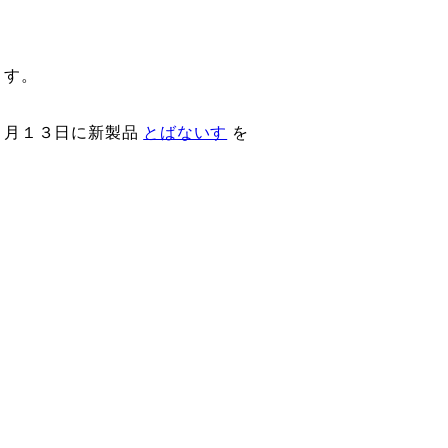
ます。
３月１３日に新製品
とばないす
を