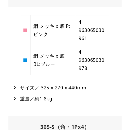
4
網 メッキ x 底 P:
■
963065030
ピンク
961
4
網 メッキ x 底
■
963065030
BL:ブルー
978
サイズ／ 325 x 270 x 440mm
重量／約1.8kg
365-S（角・1Px4）