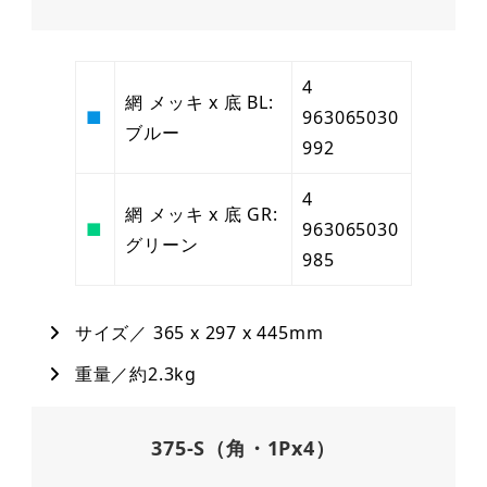
4
網 メッキ x 底 BL:
■
963065030
ブルー
992
4
網 メッキ x 底 GR:
■
963065030
グリーン
985
サイズ／ 365 x 297 x 445mm
重量／約2.3kg
375-S（角・1Px4）