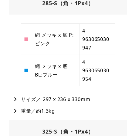
285-S（角・1Px4）
4
網 メッキ x 底 P:
■
963065030
ピンク
947
4
網 メッキ x 底
■
963065030
BL:ブルー
954
サイズ／ 297 x 236 x 330mm
重量／約1.3kg
325-S（角・1Px4）