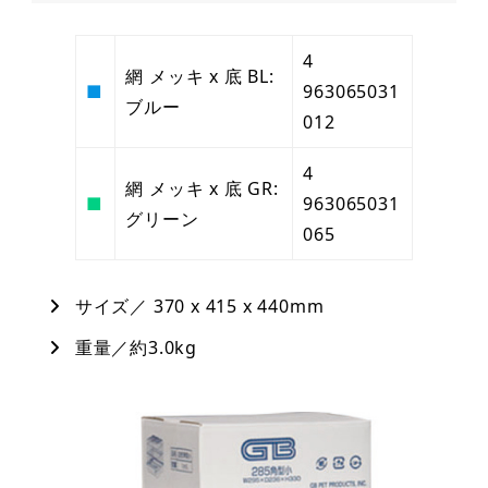
4
網 メッキ x 底 BL:
■
963065031
ブルー
012
4
網 メッキ x 底 GR:
■
963065031
グリーン
065
サイズ／ 370 x 415 x 440mm
重量／約3.0kg