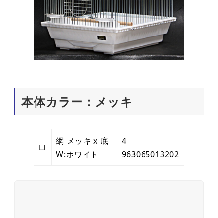
本体カラー：メッキ
網 メッキ x 底
4
□
W:ホワイト
963065013202