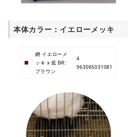
本体カラー：イエローメッキ
網 イエローメ
4
■
ッキ x 底 BR:
963065031081
ブラウン