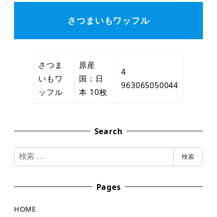
さつまいもワッフル
さつま
原産
4
いもワ
国：日
963065050044
ッフル
本 10枚
Search
検
検索
索
Pages
HOME